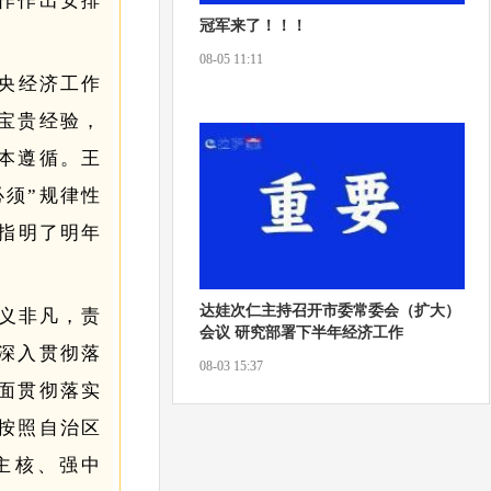
作作出安排
冠军来了！！！
08-05 11:11
中央经济工作
宝贵经验，
本遵循。王
须”规律性
步指明了明年
达娃次仁主持召开市委常委会（扩大）
意义非凡，责
会议 研究部署下半年经济工作
深入贯彻落
08-03 15:37
面贯彻落实
按照自治区
主核、强中