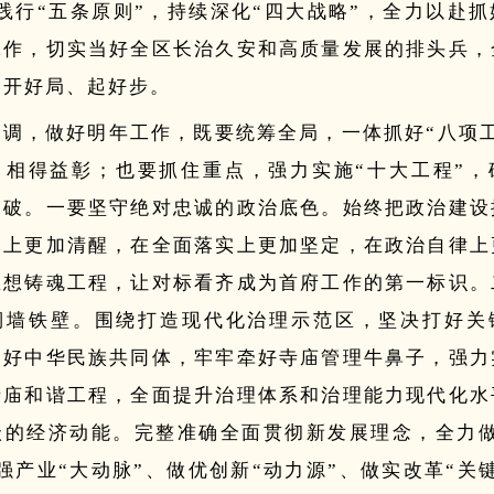
践行“五条原则”，持续深化“四大战略”，全力以赴
工作，切实当好全区长治久安和高质量发展的排头兵，
”开好局、起好步。
强调，
做好明年工作，既要统筹全局，一体抓好“八项
、相得益彰；也要抓住重点，强力实施“十大工程”，
突破。
一要坚守绝对忠诚的政治底色。
始终把政治建设
装上更加清醒，在全面落实上更加坚定，在政治自律上
思想铸魂工程
，让对标看齐成为首府工作的第一标识。
铜墙铁壁。
围绕打造现代化治理示范区，坚决打好关
建好中华民族共同体，牢牢牵好寺庙管理牛鼻子，
强力
寺庙和谐工程
，全面提升治理体系和治理能力现代化水
级的经济动能。
完整准确全面贯彻新发展理念，全力做
强产业“大动脉”、做优创新“动力源”、做实改革“关