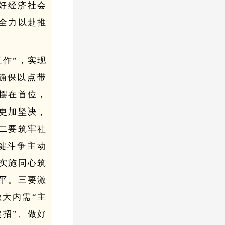
抓好经济社会
全力以赴推
工作”，实现
确保以点带
摆在首位，
更加坚决，
二要筑牢社
键斗争主动
实施同心筑
平。
三要激
大内需“主
键招”、做好