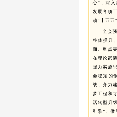
心”，深入
发展各项
动“十五五
全会
整体提升
面、重点
在理论武
强力实施
会稳定的
战，齐力
梦工程和
活转型升
引擎”、做