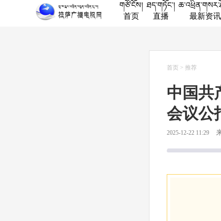
གཙོ་ངོས།
ཐད་གཏོང་།
ཆ་འཕྲིན་གསར་
首页
直播
最新资讯
首页
>
推荐
中国共
会议公
2025-12-22 11:29