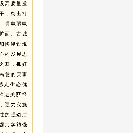
设高质量发
子，突出打
、强电弱电
扩面、古城
，加快建设现
心的发展思
之基，抓好
民意的实事
移走生态优
推进美丽经
，
强力实施
性的强边后
强力实施强