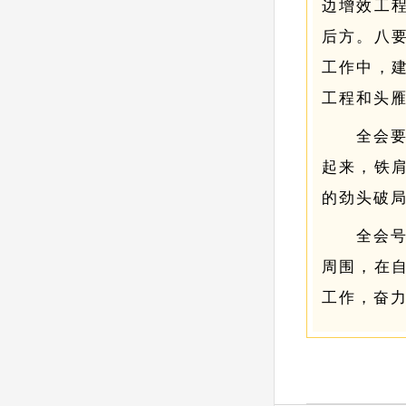
边增效工
后方。
八
工作中，
工程和头
全会
起来，铁
的劲头破
全会
周围，在
工作，奋