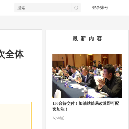
登录账号
最 新 内 容
次全体
150台待交付！加油站简易改造即可配
套加注！
3小时前