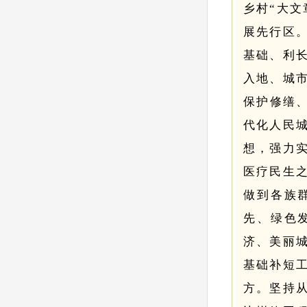
乡村“大文
展先行区
基础、利
入地、城
保护修缮、
代化人民
想，强力
医疗民生
做到各族
先、绿色
济、美丽
基础补短
方。
坚持