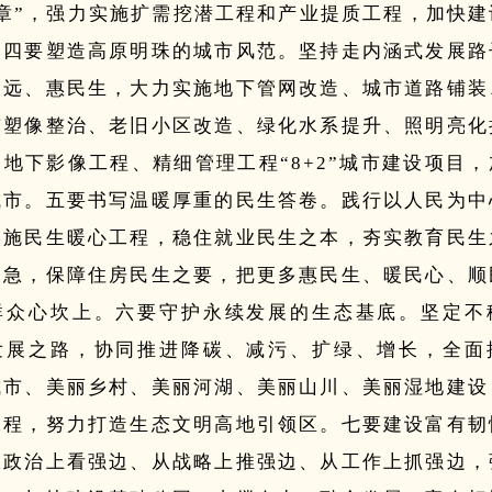
章”，
强力实施扩需挖潜工程和产业提质工程
，加快建
。
四要塑造高原明珠的城市风范。
坚持走内涵式发展路
长远、惠民生，大力实施地下管网改造、城市道路铺装
市塑像整治、老旧小区改造、绿化水系提升、照明亮化
地下影像工程、精细管理工程“8+2”城市建设项目
城市。
五要书写温暖厚重的民生答卷。
践行以人民为中
实施民生暖心工程，稳住就业民生之本，夯实教育民生
之急，保障住房民生之要，把更多惠民生、暖民心、顺
群众心坎上。
六要守护永续发展的生态基底。
坚定不
发展之路，协同推进降碳、减污、扩绿、增长，全面
城市、美丽乡村、美丽河湖、美丽山川、美丽湿地建设
工程
，努力打造生态文明高地引领区。
七要建设富有韧
从政治上看强边、从战略上推强边、从工作上抓强边，