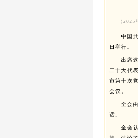
（202
中国共
日举行。
出席
二十大代
市第十次
会议。
全会
话。
全会