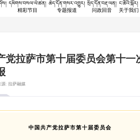
ཤོས།
དམིགས་བསལ་ལེ་ཚན།
ཆེད་དོན་གསར་འགྱུར།
སྲིད་དོན་བརྡ་ལན།
ང་ཚོའི་སྐོར།
精彩节目
专题报道
问政回音
关于我们
产党拉萨市第十届委员会第十一
报
来源: 拉萨融媒
中国共产党拉萨市第十届委员会