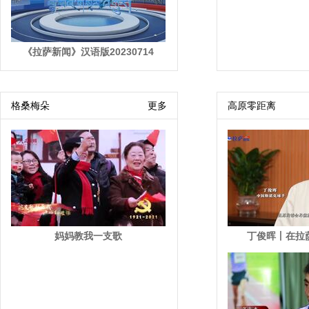
《拉萨新闻》汉语版20230714
格桑梅朵
更多
高原零距离
妈妈教我一支歌
丁俊晖丨在拉