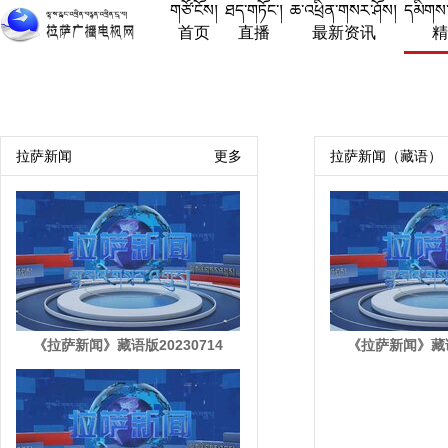
གཙོ་ངོས།
ཐད་གཏོང་།
ཆ་འཕྲིན་གསར་ཤོས།
དམིགས
首页
直播
最新资讯
拉萨新闻
更多
拉萨新闻（藏语）
《拉萨新闻》藏语版20230714
《拉萨新闻》藏语版