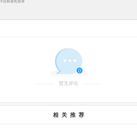
暂无评论
相 关 推 荐