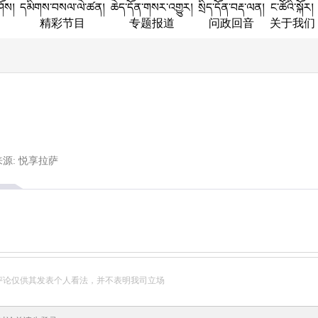
ཤོས།
དམིགས་བསལ་ལེ་ཚན།
ཆེད་དོན་གསར་འགྱུར།
སྲིད་དོན་བརྡ་ལན།
ང་ཚོའི་སྐོར།
精彩节目
专题报道
问政回音
关于我们
来源: 悦享拉萨
评论仅供其发表个人看法，并不表明我司立场