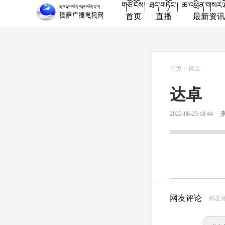
གཙོ་ངོས།
ཐད་གཏོང་།
ཆ་འཕྲིན་གསར་
首页
直播
最新资讯
首页
>
风采
达卓
2022-06-23 18:44
网友评论
网友