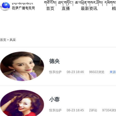
གཙོ་ངོས།
ཐད་གཏོང་།
ཆ་འཕྲིན་གསར་ཤོས།
དམིགས
首页
直播
最新资讯
首页
>
风采
德央
悦享拉萨
06-23 18:46
96022浏览
来源
小蓉
悦享拉萨
06-23 18:45
2评论
97334浏